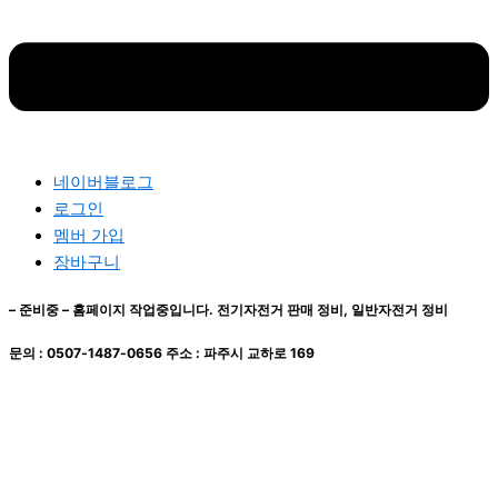
지
지
에
에
서
서
옵
옵
션
션
을
을
선
선
네이버블로그
택
택
로그인
할
할
멤버 가입
수
수
장바구니
있
있
– 준비중 –
홈페이지 작업중입니다. 전기자전거 판매 정비, 일반자전거 정비
습
습
니
니
문의 : 0507-1487-0656 주소 : 파주시 교하로 169
다
다