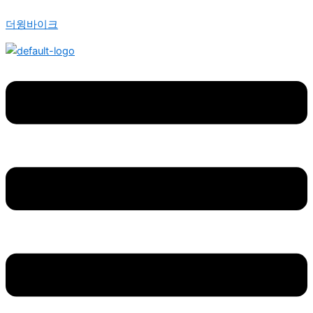
커
콘
Menu
가
여
여
넥
더윙바이크
텐
격
러
러
티
츠
범
상
상
드
로
위:
품
품
카
건
₩2,450,000~₩2,495,000
옵
옵
브
플
너
션
션
러
뛰
이
이
스
기
이
이
X
상
상
수
품
품
량
에
에
있
있
습
습
니
니
다.
다.
상
상
품
품
페
페
이
이