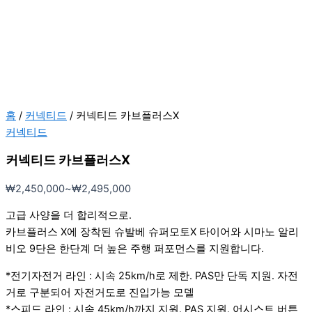
홈
/
커넥티드
/ 커넥티드 카브플러스X
커넥티드
커넥티드 카브플러스X
₩
2,450,000
~
₩
2,495,000
고급 사양을 더 합리적으로.
카브플러스 X에 장착된 슈발베 슈퍼모토X 타이어와 시마노 알리
비오 9단은 한단계 더 높은 주행 퍼포먼스를 지원합니다.
*전기자전거 라인 : 시속 25km/h로 제한. PAS만 단독 지원. 자전
거로 구분되어 자전거도로 진입가능 모델
*스피드 라인 : 시속 45km/h까지 지원. PAS 지원. 어시스트 버튼