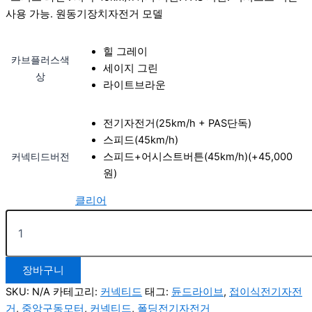
사용 가능. 원동기장치자전거 모델
힐 그레이
카브플러스색
세이지 그린
상
라이트브라운
전기자전거(25km/h + PAS단독)
스피드(45km/h)
커넥티드버전
스피드+어시스트버튼(45km/h)(+45,000
원)
클리어
장바구니
SKU:
N/A
카테고리:
커넥티드
태그:
듄드라이브
,
접이식전기자전
거
,
중앙구동모터
,
커넥티드
,
폴딩전기자전거