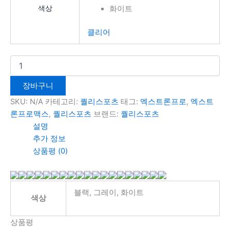
색상
화이트
지
지
에
에
클리어
서
서
옵
옵
션
션
을
을
선
선
장바구니
택
택
SKU:
N/A
카테고리:
퀄리스포츠
태그:
엑스트론프로
,
엑스트
할
할
론프로맥스
,
퀄리스포츠
브랜드:
퀄리스포츠
수
수
설명
있
있
추가 정보
습
습
상품평 (0)
니
니
다
다
블랙, 그레이, 화이트
색상
상품평