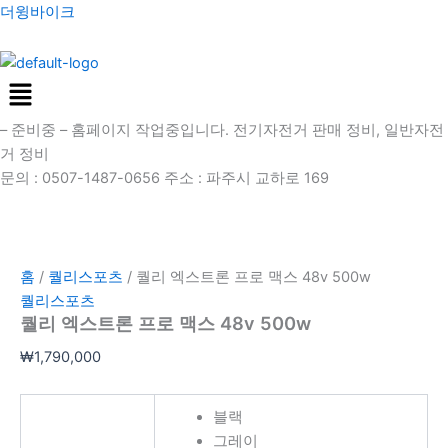
퀄
콘
가
여
여
더윙바이크
리
텐
격
러
러
엑
츠
범
상
상
스
Menu
로
위:
품
품
트
건
₩1,490,000~₩1,590,000
옵
옵
론
프
– 준비중 –
홈페이지 작업중입니다. 전기자전거 판매 정비, 일반자전
너
션
션
로
거 정비
뛰
이
이
맥
문의 : 0507-1487-0656 주소 : 파주시 교하로 169
기
이
이
스
상
상
48v
품
품
500w
수
에
에
량
있
있
홈
/
퀄리스포츠
/ 퀄리 엑스트론 프로 맥스 48v 500w
습
습
퀄리스포츠
퀄리 엑스트론 프로 맥스 48v 500w
니
니
다.
다.
₩
1,790,000
상
상
품
품
블랙
페
페
그레이
이
이