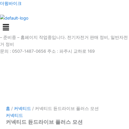
커
콘
가
여
여
더윙바이크
넥
텐
격
러
러
티
츠
범
상
상
드
Menu
로
위:
품
품
듄
건
₩2,450,000~₩2,495,000
옵
옵
드
라
– 준비중 –
홈페이지 작업중입니다. 전기자전거 판매 정비, 일반자전
너
션
션
이
거 정비
뛰
이
이
브
문의 : 0507-1487-0656 주소 : 파주시 교하로 169
기
이
이
플
상
상
러
품
품
스
모
에
에
션
있
있
수
습
습
량
니
니
다.
다.
상
상
홈
/
커넥티드
/ 커넥티드 듄드라이브 플러스 모션
품
품
커넥티드
페
페
커넥티드 듄드라이브 플러스 모션
이
이