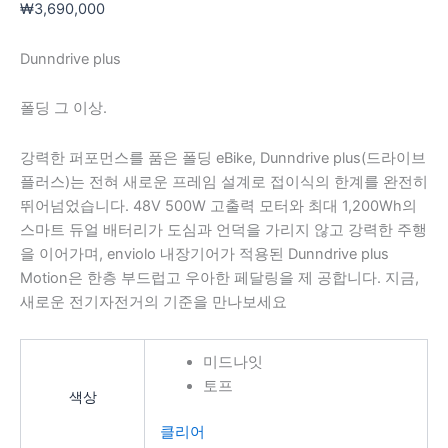
₩
3,690,000
지
지
에
에
Dunndrive plus
서
서
옵
옵
폴딩 그 이상.
션
션
을
을
강력한 퍼포먼스를 품은 폴딩 eBike, Dunndrive plus(드라이브
선
선
플러스)는 전혀 새로운 프레임 설계로 접이식의 한계를 완전히
택
택
뛰어넘었습니다. 48V 500W 고출력 모터와 최대 1,200Wh의
할
할
스마트 듀얼 배터리가 도심과 언덕을 가리지 않고 강력한 주행
수
수
을 이어가며, enviolo 내장기어가 적용된 Dunndrive plus
있
있
Motion은 한층 부드럽고 우아한 페달링을 제 공합니다. 지금,
습
습
새로운 전기자전거의 기준을 만나보세요
니
니
다
다
미드나잇
토프
색상
클리어