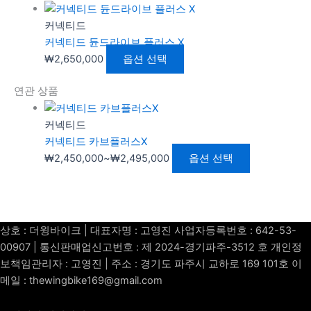
커넥티드
커넥티드 듄드라이브 플러스 X
₩
2,650,000
옵션 선택
연관 상품
커넥티드
커넥티드 카브플러스X
₩
2,450,000
~
₩
2,495,000
옵션 선택
상호 : 더윙바이크 | 대표자명 : 고영진 사업자등록번호 : 642-53-
00907 | 통신판매업신고번호 : 제 2024-경기파주-3512 호 개인정
보책임관리자 : 고영진 | 주소 : 경기도 파주시 교하로 169 101호 이
메일 : thewingbike169@gmail.com